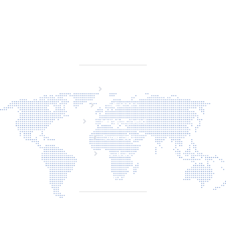
KVK 76725650
BTW NL860779099B01
SITEMAP
Home
Producten
Laserveiligheid
Over ons
Contact
CONTACT
Torenallee 20