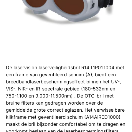
De laservision laserveiligheidsbril R14.T1P01.1004 met
een frame van geventileerd schuim (A), biedt een
breedbandlaserbeschermingseffect binnen het UV-,
VIS-, NIR- en IR-spectrale gebied (180-532nm en
750-1.100 en 9.000-11.500nm)
.
De OTG-bril met
bruine filters kan gedragen worden over de
gemiddelde grote correctieglazen.
Het verwisselbare
klikframe met geventileerd schuim (A14AIRED1000)
maakt de bril bijzonder comfortabel om te dragen en
voorkomt beslaan van de laserbeschermingsfilters.