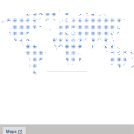
Home
Producten
Laserveiligheid
Over ons
Contact
CONTACT
Torenallee 20
5617BC Eindhoven
+31 6 29810283
info@laserbescherming.nl