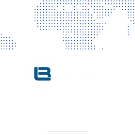
Contact
Vragen? Neem gerust contact met ons op!
CONTACT
KVK 76725650
BTW NL860779099B01
SITEMAP