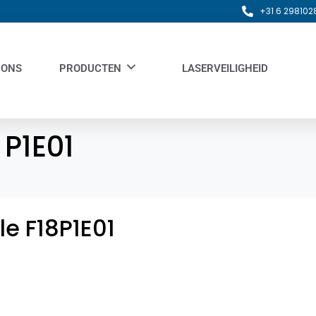
+31 6 298102
 ONS
PRODUCTEN
LASERVEILIGHEID
:
P1E01
le F18P1E01