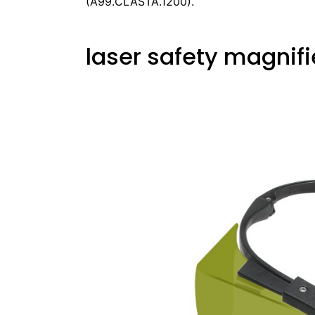
(A99.CLASTA.1200).
laser safety magnif