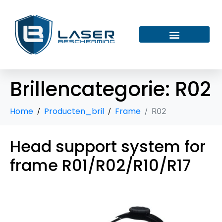
Brillencategorie:
R02
Home
Producten_bril
Frame
R02
Head support system for
frame R01/R02/R10/R17