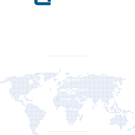
KVK 76725650
BTW NL860779099B01
SITEMAP
Home
Producten
Laserveiligheid
Over ons
Contact
CONTACT