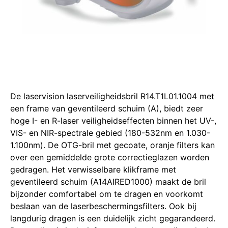
De laservision laserveiligheidsbril R14.T1L01.1004 met
een frame van geventileerd schuim (A), biedt zeer
hoge I- en R-laser veiligheidseffecten binnen het UV-,
VIS- en NIR-spectrale gebied (180-532nm en 1.030-
1.100nm).
De OTG-bril met gecoate, oranje filters kan
over een gemiddelde grote correctieglazen worden
gedragen.
Het verwisselbare klikframe met
geventileerd schuim (A14AIRED1000) maakt de bril
bijzonder comfortabel om te dragen en voorkomt
beslaan van de laserbeschermingsfilters.
Ook bij
langdurig dragen is een duidelijk zicht gegarandeerd.