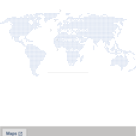
Home
Producten
Laserveiligheid
Over ons
Contact
CONTACT
Torenallee 20
5617BC Eindhoven
+31 6 29810283
info@laserbescherming.nl