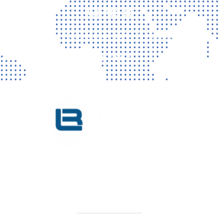
Contact
Vragen? Neem gerust contact met ons op!
CONTACT
KVK 76725650
BTW NL860779099B01
SITEMAP