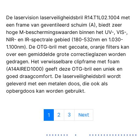
De laservision laserveiligheidsbril R14.T1L02.1004 met
een frame van geventileerd schuim (A), biedt zeer
hoge M-beschermingswaarden binnen het UV-, VIS-,
NIR- en IR-spectrale gebied (180-532nm en 1.030-
1.100nm).
De OTG-bril met gecoate, oranje filters kan
over een gemiddelde grote correctieglazen worden
gedragen.
Het verwisselbare clipframe met foam
(A14AIRED1000) geeft deze OTG-bril een uniek en
goed draagcomfort.
De laserveiligheidsbril wordt
geleverd met een metalen doos, die ook als
opbergdoos kan worden gebruikt.
2
3
Next
1