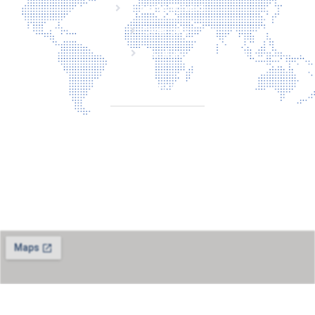
Laserveiligheid
Over ons
Contact
CONTACT
Torenallee 20
5617BC Eindhoven
+31 6 29810283
info@laserbescherming.nl