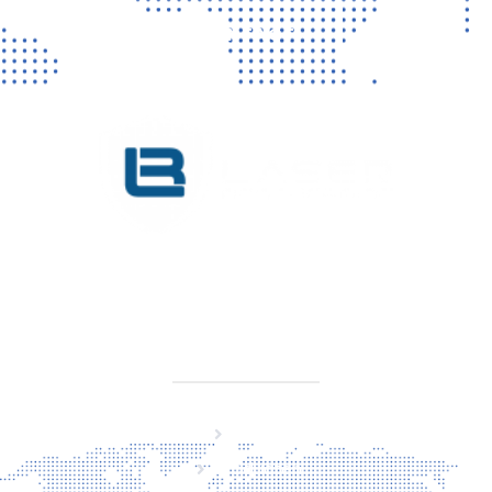
CONTACT
KVK 76725650
BTW NL860779099B01
SITEMAP
Home
Producten