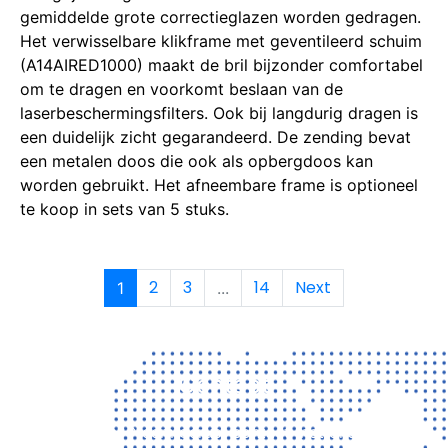
gemiddelde grote correctieglazen worden gedragen.
Het verwisselbare klikframe met geventileerd schuim
(A14AIRED1000) maakt de bril bijzonder comfortabel
om te dragen en voorkomt beslaan van de
laserbeschermingsfilters.
Ook bij langdurig dragen is
een duidelijk zicht gegarandeerd.
De zending bevat
een metalen doos die ook als opbergdoos kan
worden gebruikt.
Het afneembare frame is optioneel
te koop in sets van 5 stuks.
2
3
14
Next
1
...
Contact
Vragen? Neem gerust contact met ons op!