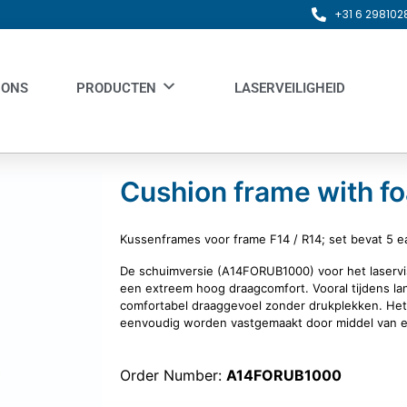
+31 6 298102
 ONS
PRODUCTEN
LASERVEILIGHEID
Cushion frame with f
Kussenframes voor frame F14 / R14;
set bevat 5 e
De schuimversie (A14FORUB1000) voor het laservis
een extreem hoog draagcomfort.
Vooral tijdens l
comfortabel draaggevoel zonder drukplekken.
Het
eenvoudig worden vastgemaakt door middel van e
Order Number:
A14FORUB1000