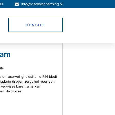
83
info@laserbescherming.nl
CONTACT
oam
as.
ion laserveiligheidsframe R14 biedt
angdurig dragen zorgt het voor een
 verwisselbare frame kan
en klikproces.