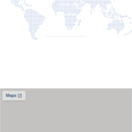
Over ons
Contact
CONTACT
Torenallee 20
5617BC Eindhoven
+31 6 29810283
info@laserbescherming.nl