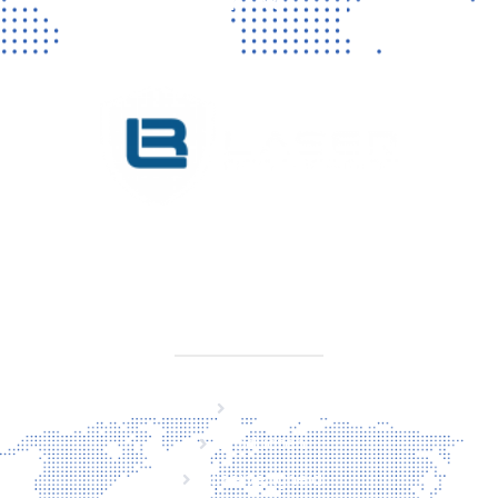
CONTACT
KVK 76725650
BTW NL860779099B01
SITEMAP
Home
Producten
Laserveiligheid