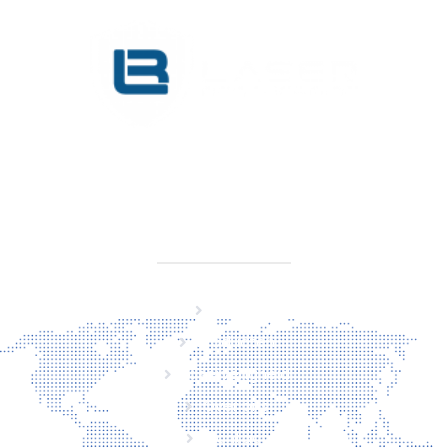
KVK 76725650
BTW NL860779099B01
SITEMAP
Home
Producten
Laserveiligheid
Over ons
Contact