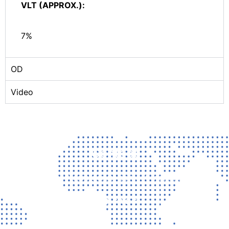
VLT (APPROX.):
7%
OD
Video
Contact
Vragen? Neem gerust contact met ons op!
CONTACT