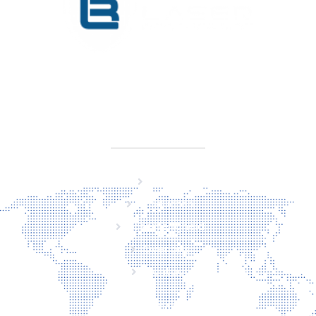
KVK 76725650
BTW NL860779099B01
SITEMAP
Home
Producten
Laserveiligheid
Over ons
Contact
CONTACT