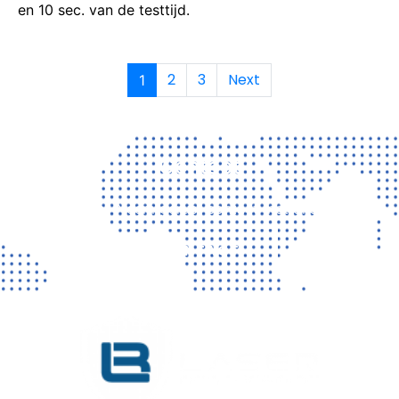
en 10 sec. van de testtijd.
2
3
Next
1
Contact
Vragen? Neem gerust contact met ons op!
CONTACT