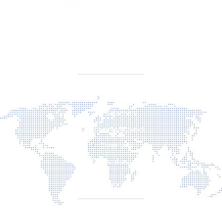
KVK 76725650
BTW NL860779099B01
SITEMAP
Home
Producten
Laserveiligheid
Over ons
Contact
CONTACT