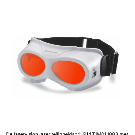
De laservision laserveiligheidsbril R14.T1M01.1003 met