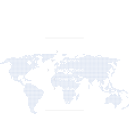
KVK 76725650
BTW NL860779099B01
SITEMAP
Home
Producten
Laserveiligheid
Over ons
Contact
CONTACT
Torenallee 20