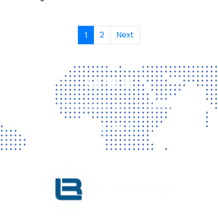
2
Next
1
Contact
Vragen? Neem gerust contact met ons op!
CONTACT