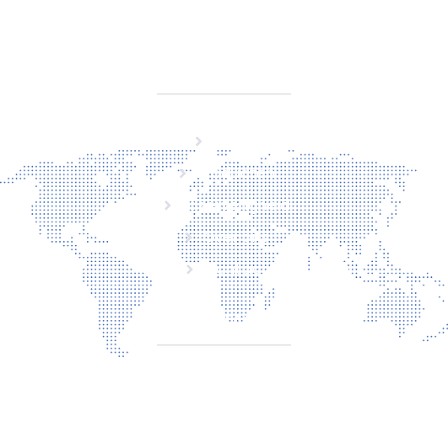
BTW NL860779099B01
SITEMAP
Home
Producten
Laserveiligheid
Over ons
Contact
CONTACT
Torenallee 20
5617BC Eindhoven