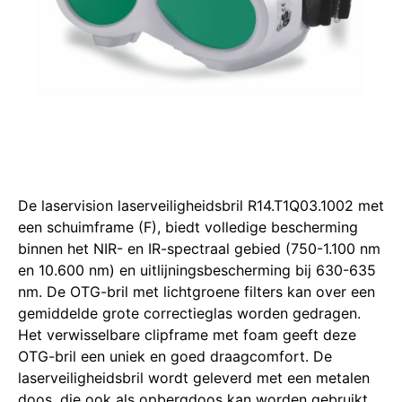
De laservision laserveiligheidsbril R14.T1Q03.1002 met
een schuimframe (F), biedt volledige bescherming
binnen het NIR- en IR-spectraal gebied (750-1.100 nm
en 10.600 nm) en uitlijningsbescherming bij 630-635
nm.
De OTG-bril met lichtgroene filters kan over een
gemiddelde grote correctieglas worden gedragen.
Het verwisselbare clipframe met foam geeft deze
OTG-bril een uniek en goed draagcomfort.
De
laserveiligheidsbril wordt geleverd met een metalen
doos, die ook als opbergdoos kan worden gebruikt.