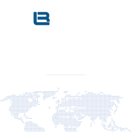
KVK 76725650
BTW NL860779099B01
SITEMAP
Home
Producten
Laserveiligheid
Over ons
Contact