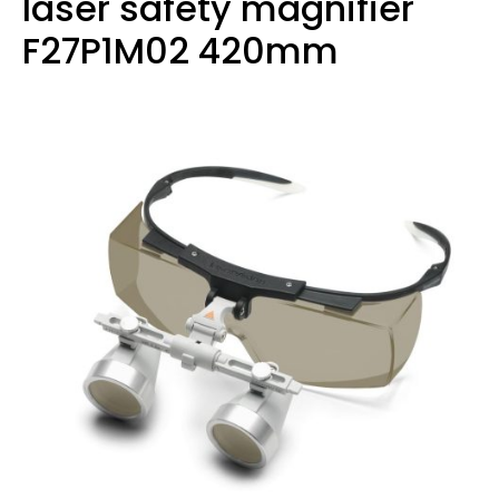
laser safety magnifier
F27P1M02 420mm