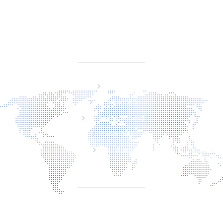
KVK 76725650
BTW NL860779099B01
SITEMAP
Home
Producten
Laserveiligheid
Over ons
Contact
CONTACT
Torenallee 20