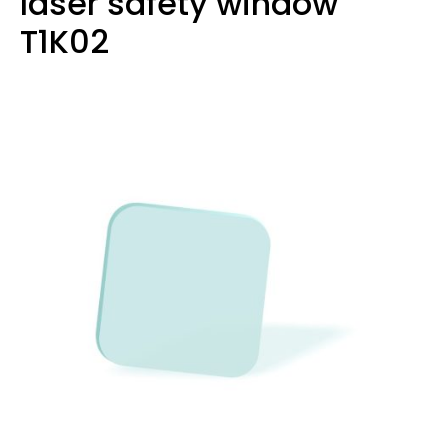
laser safety window
T1K02