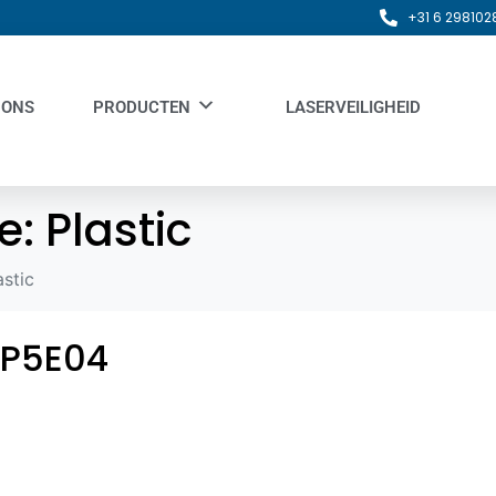
+31 6 298102
 ONS
PRODUCTEN
LASERVEILIGHEID
e:
Plastic
astic
 P5E04