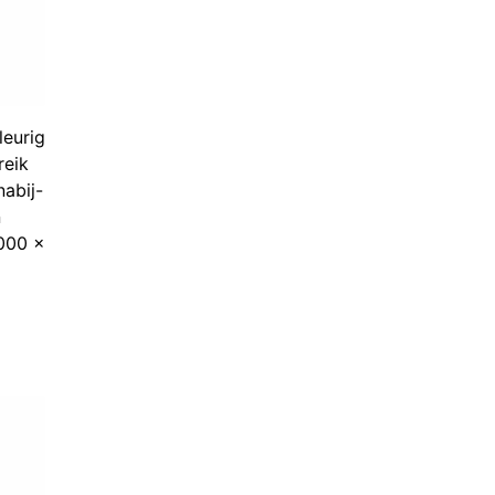
leurig
reik
abij-
n
2000 x