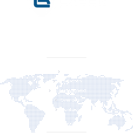
KVK 76725650
BTW NL860779099B01
SITEMAP
Home
Producten
Laserveiligheid
Over ons
Contact
CONTACT